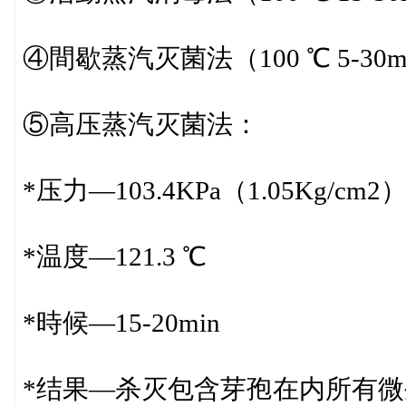
④間歇蒸汽灭菌法（100 ℃ 5-30mi
⑤高压蒸汽灭菌法：
*压力—103.4KPa（1.05Kg/cm2
*温度—121.3 ℃
*時候—15-20min
*结果—杀灭包含芽孢在内所有微