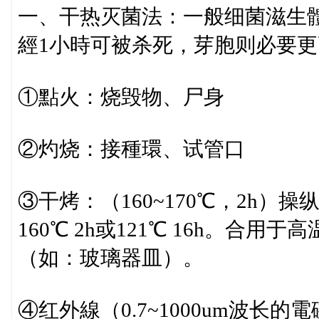
一、干热灭菌法：一般细菌滋生體在
經1小時可被杀死，芽胞则必要
①點火：烧毁物、尸身
②灼烧：接種環、试管口
③干烤：（160~170℃，2h）
160℃ 2h或121℃ 16h。
（如：玻璃器皿）。
④红外線（0.7~1000um波长