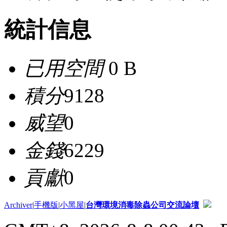
統計信息
已用空間
0 B
積分
9128
威望
0
金錢
6229
貢獻
0
Archiver
|
手機版
|
小黑屋
|
台灣環境消毒除蟲公司交流論壇