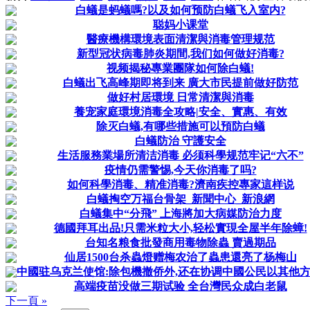
白蟻是蚂蟻嗎?以及如何预防白蟻飞入室内?
聪妈小课堂
醫療機構環境表面清潔與消毒管理规范
新型冠状病毒肺炎期間,我们如何做好消毒?
视频揭秘專業團隊如何除白蟻!
白蟻出飞高峰期即将到来 廣大市民提前做好防范
做好村居環境 日常清潔與消毒
養宠家庭環境消毒全攻略|安全、實惠、有效
除灭白蟻,有哪些措施可以預防白蟻
白蟻防治 守護安全
生活服務業場所清洁消毒 必须科學规范牢记“六不”
疫情仍需警惕,今天你消毒了吗?
如何科學消毒、精准消毒?濟南疾控專家這样说
白蟻掏空万福台骨架_新聞中心_新浪網
白蟻集中“分飛” 上海將加大病媒防治力度
德國拜耳出品!只需米粒大小,轻松實現全屋半年除蟑!
台知名粮食批發商用毒物除蟲 賣過期品
仙居1500台杀蟲燈赠梅农治了蟲患還亮了杨梅山
中國驻乌克兰使馆:除包機撤侨外,还在协调中國公民以其他
高端疫苗没做三期试验 全台灣民众成白老鼠
下一頁 »