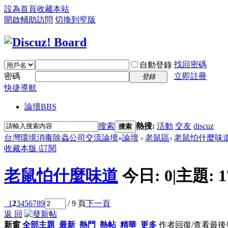
設為首頁
收藏本站
開啟輔助訪問
切換到窄版
找回密碼
自動登錄
密碼
立即註冊
登錄
快捷導航
論壇
BBS
搜索
熱搜:
活動
交友
discuz
搜索
台灣環境消毒除蟲公司交流論壇
»
論壇
›
老鼠區
›
老鼠怕什麼味
收藏本版
|
訂閱
老鼠怕什麼味道
今日:
0
|
主題:
1
1
2
3
4
5
6
7
8
9
/ 9 頁
下一頁
返 回
新窗
全部主題
最新
熱門
熱帖
精華
更多
作者
回復/查看
最後