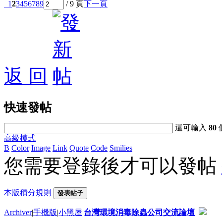
1
2
3
4
5
6
7
8
9
/ 9 頁
下一頁
返 回
快速發帖
還可輸入
80
高級模式
B
Color
Image
Link
Quote
Code
Smilies
您需要登錄後才可以發帖
本版積分規則
發表帖子
Archiver
|
手機版
|
小黑屋
|
台灣環境消毒除蟲公司交流論壇