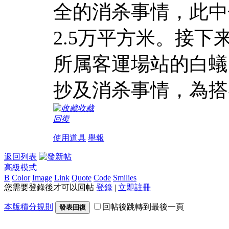
全的消杀事情，此中
2.5万平方米。接
所属客運場站的白蟻
抄及消杀事情，為搭
收藏
回復
使用道具
舉報
返回列表
高級模式
B
Color
Image
Link
Quote
Code
Smilies
您需要登錄後才可以回帖
登錄
|
立即註冊
本版積分規則
回帖後跳轉到最後一頁
發表回復