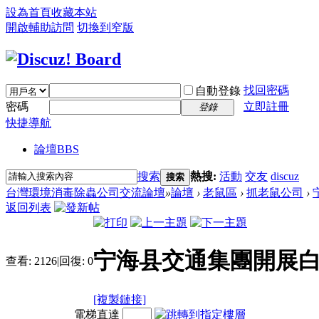
設為首頁
收藏本站
開啟輔助訪問
切換到窄版
找回密碼
自動登錄
密碼
立即註冊
登錄
快捷導航
論壇
BBS
搜索
熱搜:
活動
交友
discuz
搜索
台灣環境消毒除蟲公司交流論壇
»
論壇
›
老鼠區
›
抓老鼠公司
›
返回列表
宁海县交通集團開展
查看:
2126
|
回復:
0
[複製鏈接]
電梯直達