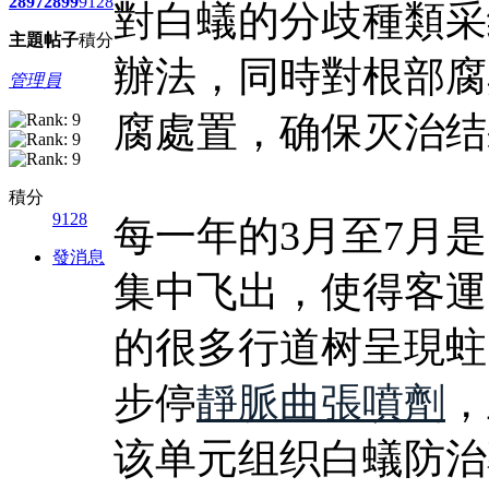
2897
2899
9128
對白蟻的分歧種類采
主題
帖子
積分
辦法，同時對根部腐
管理員
腐處置，确保灭治结
積分
9128
每一年的3月至7月
發消息
集中飞出，使得客運
的很多行道树呈現蛀
步停
靜脈曲張噴劑
，
该单元组织白蟻防治