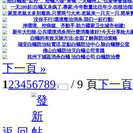
给白蟻装“监控”、给蟻穴做“胃镜”,“灭蟻特工”也要學會做標本.
一天200起!白蟻又杀疯了,專家:今年数量比往年少,但根治很
家里老鼠太多别着急,只需两勺大米,老鼠来一只灭一只,简单
没你不行!環境整治消杀,我们一起行動!
净環境、控病媒、齐動手,助力國家卫生城市创建!
新年大扫除,公共環境消杀用什麼消毒液好?今天分享给大
白蟻的有效灭除方法:全面了解與防治策略
瑞安白蟻防治站電话,定點白蟻防治中心,除白蟻辦公室
佛山白蟻防治灭白蟻公司常識
杭州下城區消杀白蟻 治白蟻公司 白蟻防治费
下一頁 »
1
2
3
4
5
6
7
8
9
/ 9 頁
下一頁
返 回