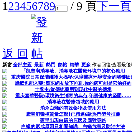
1
2
3
4
5
6
7
8
9
/ 9 頁
下一頁
返 回
新窗
全部主題
最新
熱門
熱帖
精華
更多
作者
回復/查看
最後
「凯普润消毒液」消毒液在醫療环境中的核心應用
重庆醫院日常保洁维護大揭秘:保障醫療环境安全的關键因
蟑螂也能入藥?廣东網友放下拖鞋,你的病可能是它治好的
土鳖虫:從傳统藥用到现代中醫的傳承
重庆嘉華醫院:環境衛生消毒的典范,守護健康的坚固……
消毒液在醫療领域的應用
消杀白蟻的有效藥物及使用方法
康宝消毒柜質量怎麼样?精選6款热門型号推薦
家里出現白蟻的原因及應對策略
白蟻的形成原因及相關知識、白蟻危害及防治方法