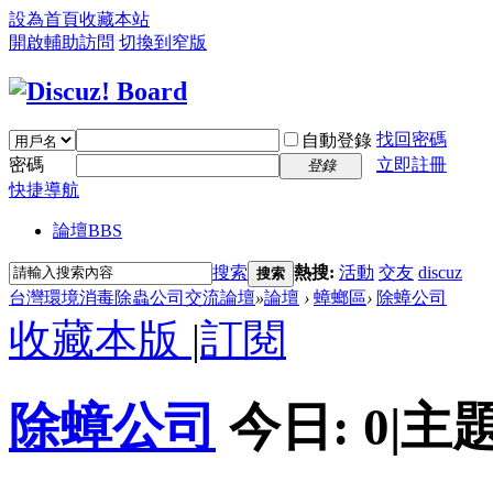
設為首頁
收藏本站
開啟輔助訪問
切換到窄版
找回密碼
自動登錄
密碼
立即註冊
登錄
快捷導航
論壇
BBS
搜索
熱搜:
活動
交友
discuz
搜索
台灣環境消毒除蟲公司交流論壇
»
論壇
›
蟑螂區
›
除蟑公司
收藏本版
|
訂閱
除蟑公司
今日:
0
|
主題