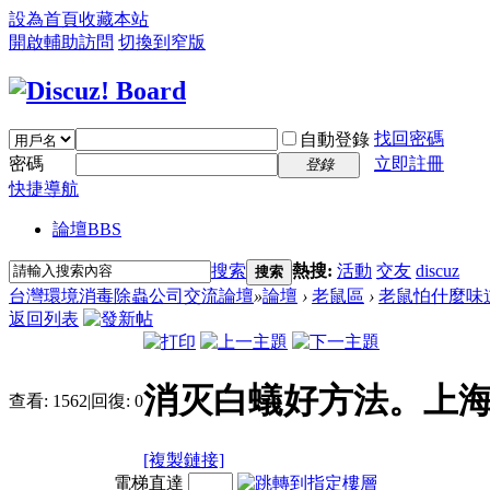
設為首頁
收藏本站
開啟輔助訪問
切換到窄版
找回密碼
自動登錄
密碼
立即註冊
登錄
快捷導航
論壇
BBS
搜索
熱搜:
活動
交友
discuz
搜索
台灣環境消毒除蟲公司交流論壇
»
論壇
›
老鼠區
›
老鼠怕什麼味
返回列表
消灭白蟻好方法。上
查看:
1562
|
回復:
0
[複製鏈接]
電梯直達